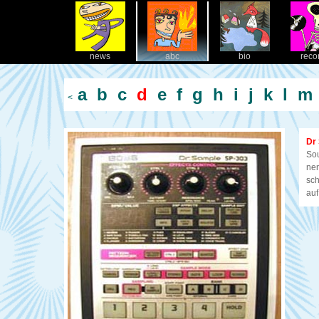
news
abc
bio
reco
a
b
c
d
e
f
g
h
i
j
k
l
m
<
Dr
Sou
nen
sch
auf